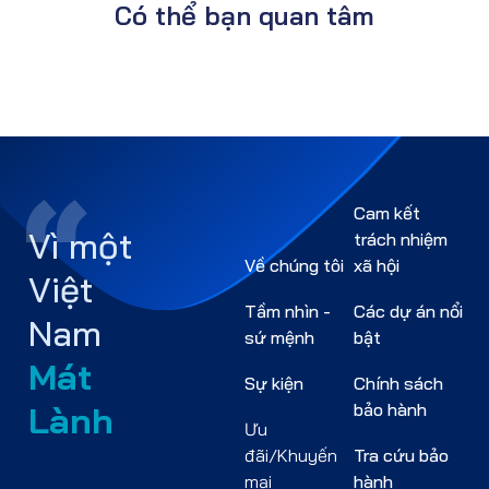
Có thể bạn quan tâm
Cam kết
Vì một
trách nhiệm
Về chúng tôi
xã hội
Việt
Tầm nhìn -
Các dự án nổi
Nam
sứ mệnh
bật
Mát
Sự kiện
Chính sách
Lành
bảo hành
Ưu
đãi/Khuyến
Tra cứu bảo
mại
hành