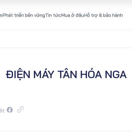
m
Phát triển bền vững
Tin tức
Mua ở đâu
Hỗ trợ & bảo hành
ĐIỆN MÁY TÂN HÓA NGA
ết: