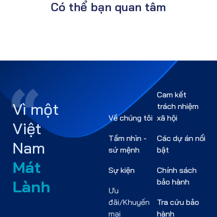
Có thể bạn quan tâm
Cam kết
Vì một
trách nhiệm
Về chúng tôi
xã hội
Việt
Tầm nhìn -
Các dự án nổi
Nam
sứ mệnh
bật
Mát
Sự kiện
Chính sách
Lành
bảo hành
Ưu
đãi/Khuyến
Tra cứu bảo
mại
hành