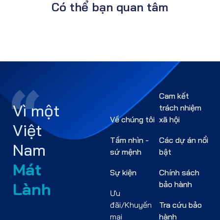
Có thể bạn quan tâm
Cam kết
Vì một
trách nhiệm
Về chúng tôi
xã hội
Việt
Tầm nhìn -
Các dự án nổi
Nam
sứ mệnh
bật
Mát
Sự kiện
Chính sách
Lành
bảo hành
Ưu
đãi/Khuyến
Tra cứu bảo
mại
hành