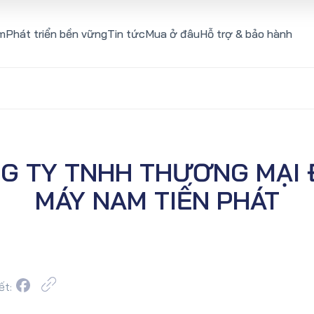
m
Phát triển bền vững
Tin tức
Mua ở đâu
Hỗ trợ & bảo hành
G TY TNHH THƯƠNG MẠI 
MÁY NAM TIẾN PHÁT
ết: