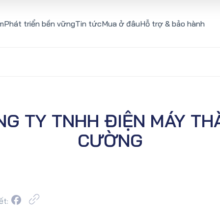
m
Phát triển bền vững
Tin tức
Mua ở đâu
Hỗ trợ & bảo hành
NG TY TNHH ĐIỆN MÁY TH
CƯỜNG
ết: