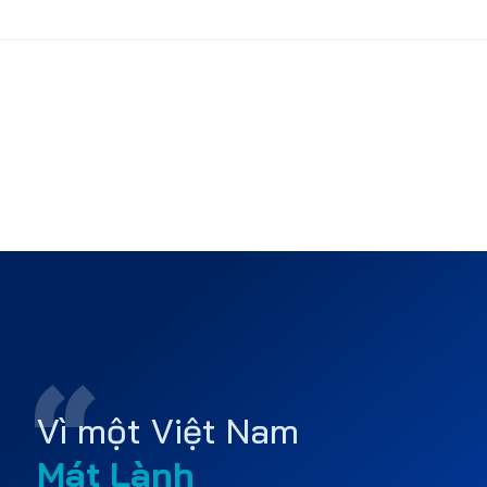
Vì một Việt Nam
Mát Lành