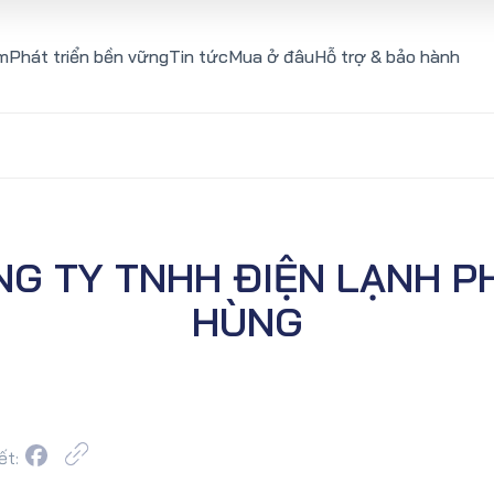
m
Phát triển bền vững
Tin tức
Mua ở đâu
Hỗ trợ & bảo hành
NG TY TNHH ĐIỆN LẠNH P
HÙNG
ết: