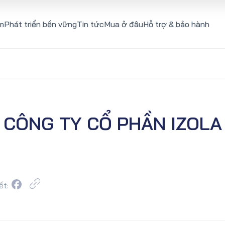
m
Phát triển bền vững
Tin tức
Mua ở đâu
Hỗ trợ & bảo hành
CÔNG TY CỔ PHẦN IZOLA
ết: